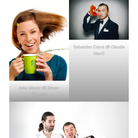
Sebastian Coors (© Claudia
Hauf)
Inka Meyer (© Simon
Büttner)