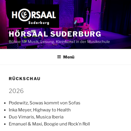
Zum
Inhalt
springen
HÖRSAAL SUDERBURG
Bühne für Musik, Lesung, Kleinkunst in der Musikschule
Menü
RÜCKSCHAU
2026
Podewitz, Sowas kommt von Sofas
Inka Meyer, Highway to Health
Duo Vimaris, Musica Iberia
Emanuel & Maxi, Boogie und Rock’n Roll